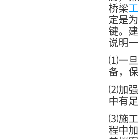
桥梁
工
定是为
键。建
说明一
⑴一旦
备，保
⑵加强
中有足
⑶施工
程中加