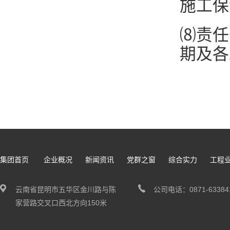
施工保
⑻责任
期及各
集团首页
企业概况
新闻资讯
党群之窗
综合实力
工程
云南省昆明市五华区金川路与陈
公司电话：0871-63384
家营路交叉口西北方向150米