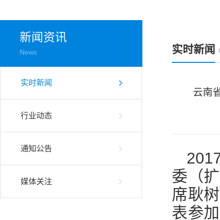
新闻资讯
实时新闻
News
实时新闻
云南
行业动态
通知公告
20
委（
媒体关注
席耿
表参