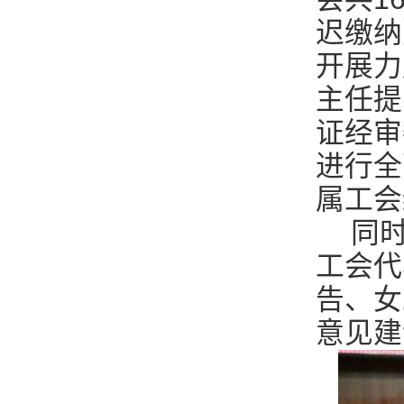
迟缴纳
开展力
主任提
证经审
进行全
属工会
同时
工会代
告、女
意见建