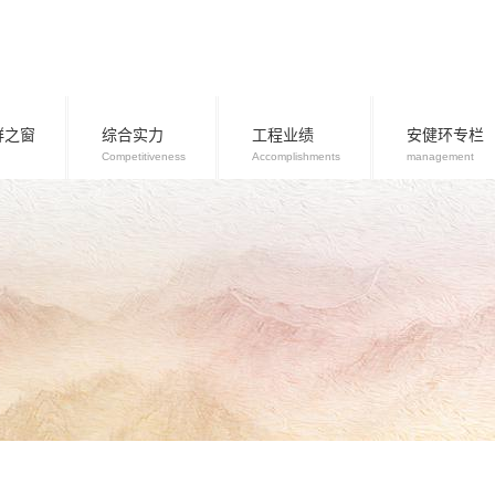
群之窗
综合实力
工程业绩
安健环专栏
Competitiveness
Accomplishments
management