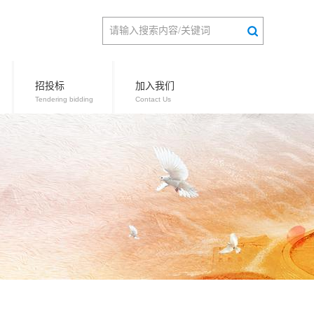
招投标
加入我们
Tendering bidding
Contact Us