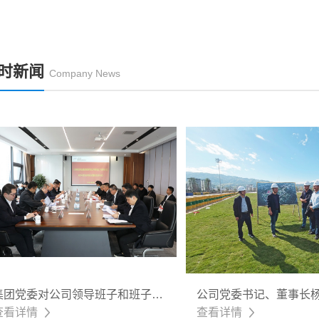
时新闻
Company News
集团党委对公司领导班子和班子成员开展年度综合考核
查看详情
查看详情